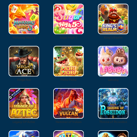
Mahjong Ways 3
Sugar High 5
King's Realm
Mega Ace
Pichu Pichu
Labuby
Legacy Of Aztec
Hammer of Vulcan
Throne of Poseidon