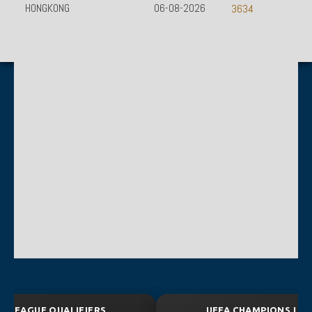
HONGKONG
06-08-2026
3634
UEFA CHAMPIONS LEAGUE QUALIFIERS