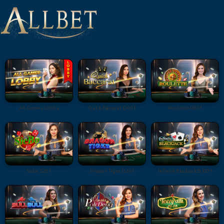
All Games Lobby
Quick Baccarat Q001
Roulette R001
Sicbo S201
Dragon Tiger D201
Infinite Blackjack BJ001