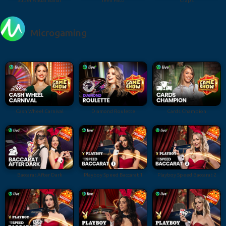
Super Andar Bahar
Teen Patti
Craps
Microgaming
Cash Wheel Carnival
Diamond Roulette
Cards Champion
Baccarat After Dark
Playboy Speed Baccarat 1
Playboy Speed Baccarat 2