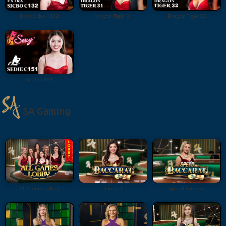
Extra Sicbo C132
Dragon Tiger 31
Dragon Tiger 32
Sedie C151
SA Gaming
All Games Lobby
Baccarat
Speed Baccarat