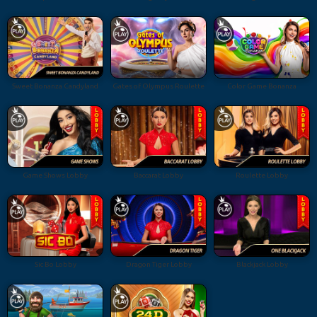
Sweet Bonanza Candyland
Gates of Olympus Roulette
Color Game Bonanza
Game Shows Lobby
Baccarat Lobby
Roulette Lobby
Sic Bo Lobby
Dragon Tiger Lobby
Blackjack Lobby