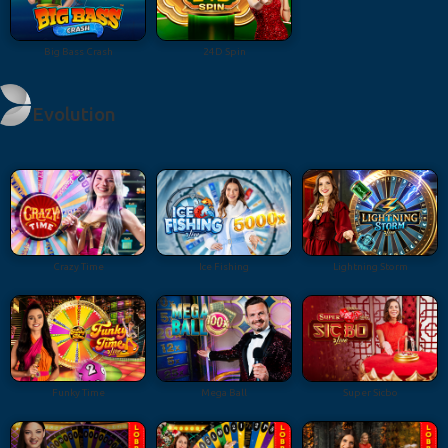
Big Bass Crash
24D Spin
Evolution
Crazy Time
Ice Fishing
Lightning Storm
Funky Time
Mega Ball
Super Sicbo