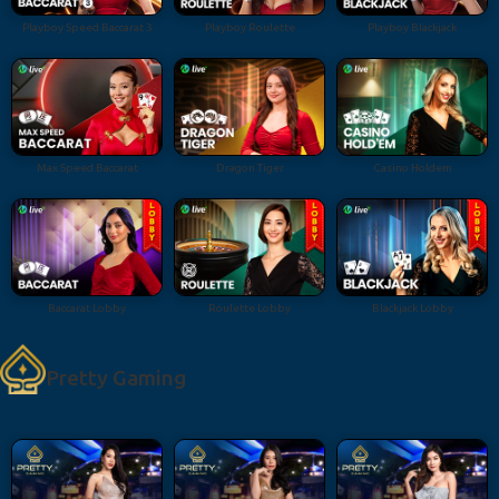
Playboy Speed Baccarat 3
Playboy Roulette
Playboy Blackjack
Max Speed Baccarat
Dragon Tiger
Casino Holdem
Baccarat Lobby
Roulette Lobby
Blackjack Lobby
Pretty Gaming