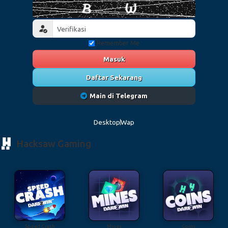
Remember Me
Masuk
Daftar Sekarang
Main di Telegram
Desktop
Wap
Hacksaw Gaming
Speed Crash
Mines
Coins