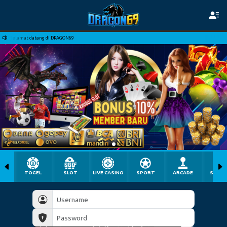
Selamat datang di DRAGON69
TOGEL
SLOT
LIVE CASINO
SPORT
ARCADE
SABU