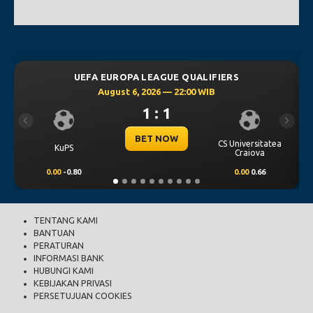
AGUE QUALIFIERS
UEFA EUROPA LEAGUE 
26 — 22:00 WIB
August 7, 2026 — 00
: 1
0 : 0
Previous
Next
 NOW
BET NOW
CS Universitatea
Red Bull Salzburg
Craiova
0.00
0.66
0.75
0.53
TENTANG KAMI
BANTUAN
PERATURAN
INFORMASI BANK
HUBUNGI KAMI
KEBIJAKAN PRIVASI
PERSETUJUAN COOKIES