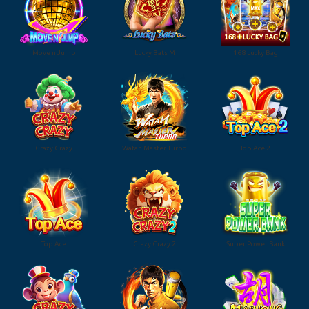
Move n Jump
Lucky Bats M
168 Lucky Bag
Crazy Crazy
Watah Master Turbo
Top Ace 2
Top Ace
Crazy Crazy 2
Super Power Bank