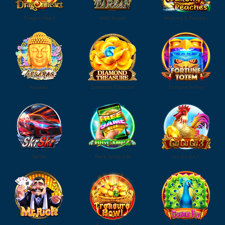
Dragon Heart
Wild Tarzan
Wukong & Peaches
Apsaras
Diamond Treasure
Fortune Totem
SkrSkr
Rave Jump 2 M
Gu Gu Gu 3