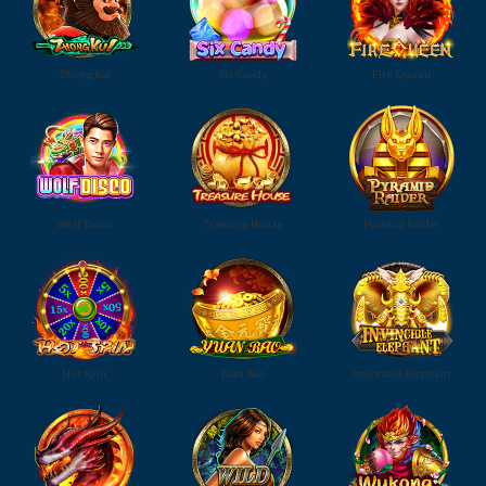
Zhong Kui
Six Candy
Fire Queen
Wolf Disco
Treasure House
Pyramid Raider
Hot Spin
Yuan Bao
Invincible Elephant