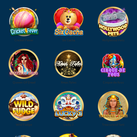
Cricket Fever
Six Gacha
Hollywood Pets
Queen Of Dead
Xmas Tales
Cirque de fous
Wild Fudge
Lucky 3
Treasure of Seti