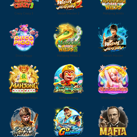
Crazy Crazy 3
Watah Master 2
Mahjong Wilds
Disco Piggy
Mahjong Wilds 2
Watah Master
Mahjong Rich Ways
Sung Wukong
Wild Disco Night