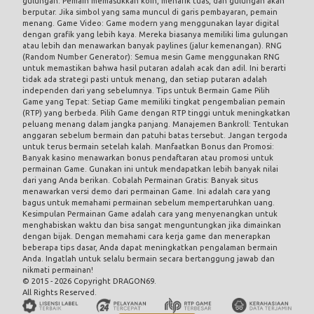
gulungan. Pemain memasukkan koin, menarik tuas, dan gulungan akan
berputar. Jika simbol yang sama muncul di garis pembayaran, pemain
menang. Game Video: Game modern yang menggunakan layar digital
dengan grafik yang lebih kaya. Mereka biasanya memiliki lima gulungan
atau lebih dan menawarkan banyak paylines (jalur kemenangan). RNG
(Random Number Generator): Semua mesin Game menggunakan RNG
untuk memastikan bahwa hasil putaran adalah acak dan adil. Ini berarti
tidak ada strategi pasti untuk menang, dan setiap putaran adalah
independen dari yang sebelumnya. Tips untuk Bermain Game Pilih
Game yang Tepat: Setiap Game memiliki tingkat pengembalian pemain
(RTP) yang berbeda. Pilih Game dengan RTP tinggi untuk meningkatkan
peluang menang dalam jangka panjang. Manajemen Bankroll: Tentukan
anggaran sebelum bermain dan patuhi batas tersebut. Jangan tergoda
untuk terus bermain setelah kalah. Manfaatkan Bonus dan Promosi:
Banyak kasino menawarkan bonus pendaftaran atau promosi untuk
permainan Game. Gunakan ini untuk mendapatkan lebih banyak nilai
dari yang Anda berikan. Cobalah Permainan Gratis: Banyak situs
menawarkan versi demo dari permainan Game. Ini adalah cara yang
bagus untuk memahami permainan sebelum mempertaruhkan uang.
Kesimpulan Permainan Game adalah cara yang menyenangkan untuk
menghabiskan waktu dan bisa sangat menguntungkan jika dimainkan
dengan bijak. Dengan memahami cara kerja game dan menerapkan
beberapa tips dasar, Anda dapat meningkatkan pengalaman bermain
Anda. Ingatlah untuk selalu bermain secara bertanggung jawab dan
nikmati permainan!
© 2015 - 2026 Copyright DRAGON69.
All Rights Reserved.