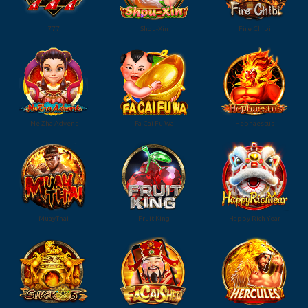
777
Shou-Xin
Fire Chibi
Ne Zha Advent
Fa Cai Fu Wa
Hephaestus
MuayThai
Fruit King
Happy Rich Year