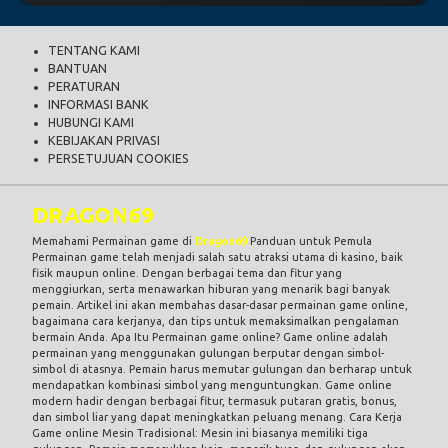
TENTANG KAMI
BANTUAN
PERATURAN
INFORMASI BANK
HUBUNGI KAMI
KEBIJAKAN PRIVASI
PERSETUJUAN COOKIES
DRAGON69
Memahami Permainan game di
Dragon69
Panduan untuk Pemula
Permainan game telah menjadi salah satu atraksi utama di kasino, baik
fisik maupun online. Dengan berbagai tema dan fitur yang
menggiurkan, serta menawarkan hiburan yang menarik bagi banyak
pemain. Artikel ini akan membahas dasar-dasar permainan game online,
bagaimana cara kerjanya, dan tips untuk memaksimalkan pengalaman
bermain Anda. Apa Itu Permainan game online? Game online adalah
permainan yang menggunakan gulungan berputar dengan simbol-
simbol di atasnya. Pemain harus memutar gulungan dan berharap untuk
mendapatkan kombinasi simbol yang menguntungkan. Game online
modern hadir dengan berbagai fitur, termasuk putaran gratis, bonus,
dan simbol liar yang dapat meningkatkan peluang menang. Cara Kerja
Game online Mesin Tradisional: Mesin ini biasanya memiliki tiga