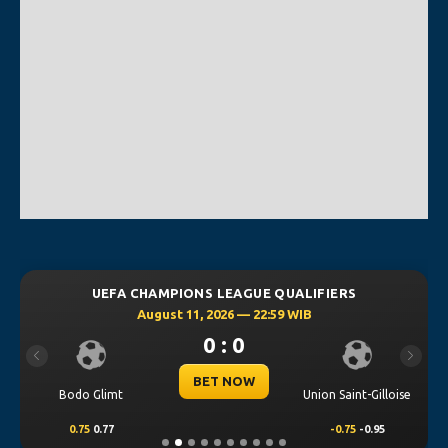
UEFA CHAMPIONS LEAGUE QUALIFIERS
August 11, 2026 — 22:59 WIB
0 : 0
Previous
Next
BET NOW
Bodo Glimt
Union Saint-Gilloise
0.75
0.77
-0.75
-0.95