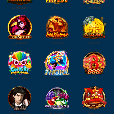
Wanbao Dino
Fire 777
RunningToro
Gold Stealer
Red Phoenix
Zuma Wild
Chicky Parm Parm
Thor 2
888
Sherlock Holmes
Fruit King II
Great Lion