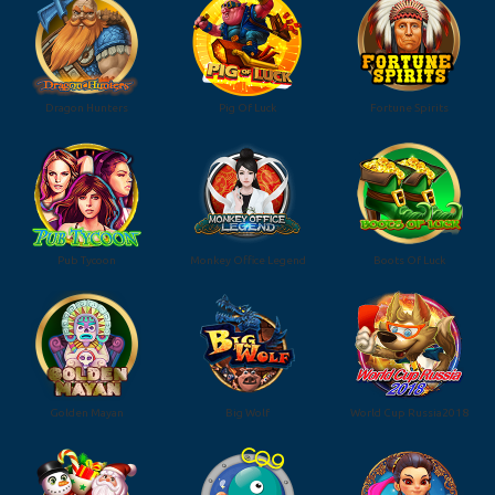
Dragon Hunters
Pig Of Luck
Fortune Spirits
Pub Tycoon
Monkey Office Legend
Boots Of Luck
Golden Mayan
Big Wolf
World Cup Russia2018