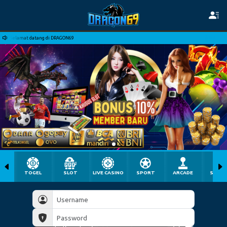
Selamat datang di DRAGON69
TOGEL
SLOT
LIVE CASINO
SPORT
ARCADE
SABU