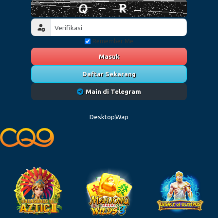
Remember Me
Masuk
Daftar Sekarang
Main di Telegram
Desktop
Wap