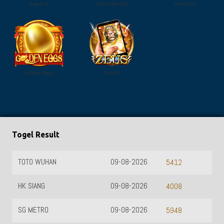
Super 5
Fa Cai Shen M
Hercules
Golden Eggs
Zeus M
Togel Result
TOTO WUHAN
09-08-2026
5412
HK SIANG
09-08-2026
4008
SG METRO
09-08-2026
5948