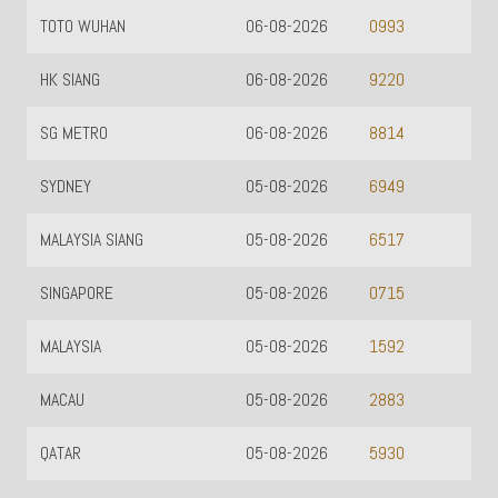
TOTO WUHAN
06-08-2026
0993
HK SIANG
06-08-2026
9220
SG METRO
06-08-2026
8814
SYDNEY
05-08-2026
6949
MALAYSIA SIANG
05-08-2026
6517
SINGAPORE
05-08-2026
0715
MALAYSIA
05-08-2026
1592
MACAU
05-08-2026
2883
QATAR
05-08-2026
5930