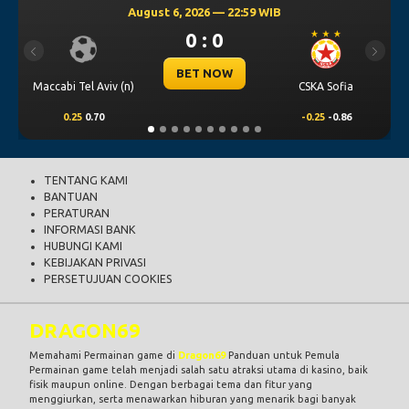
 6, 2026 — 22:59 WIB
August 7, 202
0 : 0
0 
Previous
Next
BET NOW
BET
CSKA Sofia
Red Bull Salzburg
-0.25
-0.86
1
0.81
TENTANG KAMI
BANTUAN
PERATURAN
INFORMASI BANK
HUBUNGI KAMI
KEBIJAKAN PRIVASI
PERSETUJUAN COOKIES
DRAGON69
Memahami Permainan game di
Dragon69
Panduan untuk Pemula
Permainan game telah menjadi salah satu atraksi utama di kasino, baik
fisik maupun online. Dengan berbagai tema dan fitur yang
menggiurkan, serta menawarkan hiburan yang menarik bagi banyak