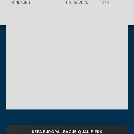
HONGKONG
05-08-2026
4245
PA LEAGUE QUALIFIERS
UEFA EUROPA LE