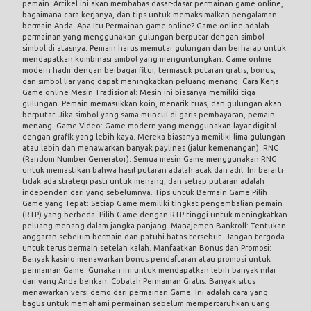
pemain. Artikel ini akan membahas dasar-dasar permainan game online,
bagaimana cara kerjanya, dan tips untuk memaksimalkan pengalaman
bermain Anda. Apa Itu Permainan game online? Game online adalah
permainan yang menggunakan gulungan berputar dengan simbol-
simbol di atasnya. Pemain harus memutar gulungan dan berharap untuk
mendapatkan kombinasi simbol yang menguntungkan. Game online
modern hadir dengan berbagai fitur, termasuk putaran gratis, bonus,
dan simbol liar yang dapat meningkatkan peluang menang. Cara Kerja
Game online Mesin Tradisional: Mesin ini biasanya memiliki tiga
gulungan. Pemain memasukkan koin, menarik tuas, dan gulungan akan
berputar. Jika simbol yang sama muncul di garis pembayaran, pemain
menang. Game Video: Game modern yang menggunakan layar digital
dengan grafik yang lebih kaya. Mereka biasanya memiliki lima gulungan
atau lebih dan menawarkan banyak paylines (jalur kemenangan). RNG
(Random Number Generator): Semua mesin Game menggunakan RNG
untuk memastikan bahwa hasil putaran adalah acak dan adil. Ini berarti
tidak ada strategi pasti untuk menang, dan setiap putaran adalah
independen dari yang sebelumnya. Tips untuk Bermain Game Pilih
Game yang Tepat: Setiap Game memiliki tingkat pengembalian pemain
(RTP) yang berbeda. Pilih Game dengan RTP tinggi untuk meningkatkan
peluang menang dalam jangka panjang. Manajemen Bankroll: Tentukan
anggaran sebelum bermain dan patuhi batas tersebut. Jangan tergoda
untuk terus bermain setelah kalah. Manfaatkan Bonus dan Promosi:
Banyak kasino menawarkan bonus pendaftaran atau promosi untuk
permainan Game. Gunakan ini untuk mendapatkan lebih banyak nilai
dari yang Anda berikan. Cobalah Permainan Gratis: Banyak situs
menawarkan versi demo dari permainan Game. Ini adalah cara yang
bagus untuk memahami permainan sebelum mempertaruhkan uang.